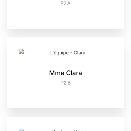
P2 A
Mme Clara
P2 B