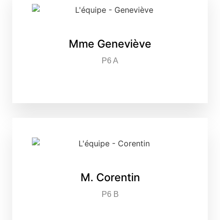
Mme Geneviève
P6 A
M. Corentin
P6 B