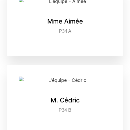
Mme Aimée
P34 A
M. Cédric
P34 B